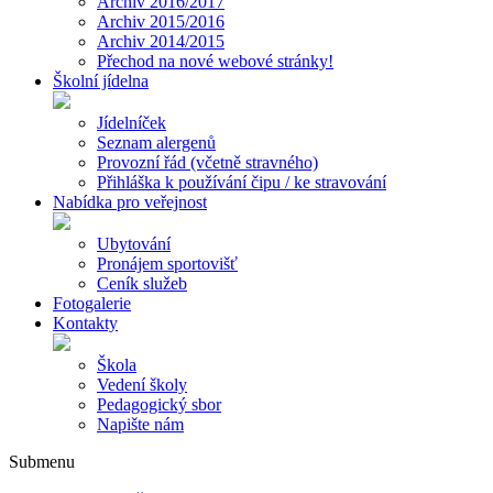
Archiv 2016/2017
Archiv 2015/2016
Archiv 2014/2015
Přechod na nové webové stránky!
Školní jídelna
Jídelníček
Seznam alergenů
Provozní řád (včetně stravného)
Přihláška k používání čipu / ke stravování
Nabídka pro veřejnost
Ubytování
Pronájem sportovišť
Ceník služeb
Fotogalerie
Kontakty
Škola
Vedení školy
Pedagogický sbor
Napište nám
Submenu