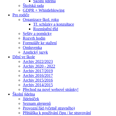
Školní jídelna
Školská rada
GDPR + Whistleblowing
Pro rodiče
Organizace škol. roku
Tř. schůzky a konzultace
Rozmístění tříd
Sešity a pomůcky
Rozvrh hodin
Formuláře ke stažení
Omluvenka
Anglický jazyk
Dění ve škole
Archiv 2022/2023
Archiv 2020 - 2022
Archiv 2017/2019
Archiv 2016/2017
Archiv 2015/2016
Archiv 2014/2015
Přechod na nové webové stránky!
Školní jídelna
Jídelníček
Seznam alergenů
Provozní řád (včetně stravného)
Přihláška k používání čipu / ke stravování