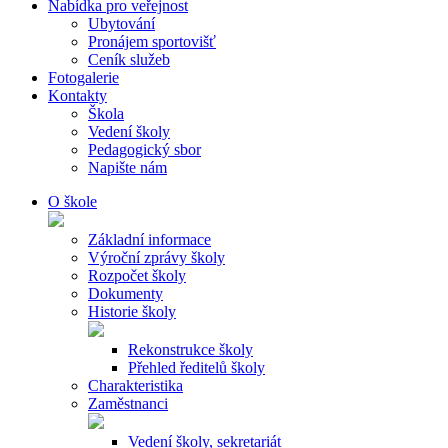
Nabídka pro veřejnost
Ubytování
Pronájem sportovišť
Ceník služeb
Fotogalerie
Kontakty
Škola
Vedení školy
Pedagogický sbor
Napište nám
O škole
Základní informace
Výroční zprávy školy
Rozpočet školy
Dokumenty
Historie školy
Rekonstrukce školy
Přehled ředitelů školy
Charakteristika
Zaměstnanci
Vedení školy, sekretariát