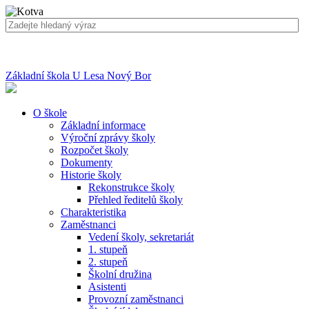
Základní škola U Lesa Nový Bor
O škole
Základní informace
Výroční zprávy školy
Rozpočet školy
Dokumenty
Historie školy
Rekonstrukce školy
Přehled ředitelů školy
Charakteristika
Zaměstnanci
Vedení školy, sekretariát
1. stupeň
2. stupeň
Školní družina
Asistenti
Provozní zaměstnanci