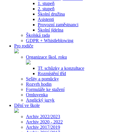
1. stupeň
2. stupeň
Školní družina
Asistenti
Provozní zaměstnanci
Školní jídelna
Školská rada
GDPR + Whistleblowing
Pro rodiče
Organizace škol. roku
Tř. schůzky a konzultace
Rozmístění tříd
Sešity a pomůcky
Rozvrh hodin
Formuláře ke stažení
Omluvenka
Anglický jazyk
Dění ve škole
Archiv 2022/2023
Archiv 2020 - 2022
Archiv 2017/2019