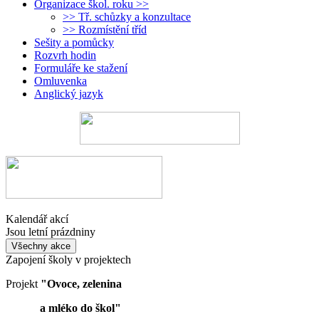
Organizace škol. roku >>
>> Tř. schůzky a konzultace
>> Rozmístění tříd
Sešity a pomůcky
Rozvrh hodin
Formuláře ke stažení
Omluvenka
Anglický jazyk
Kalendář akcí
Jsou letní prázdniny
Všechny akce
Zapojení školy v projektech
Projekt
"Ovoce, zelenina
a mléko do škol"