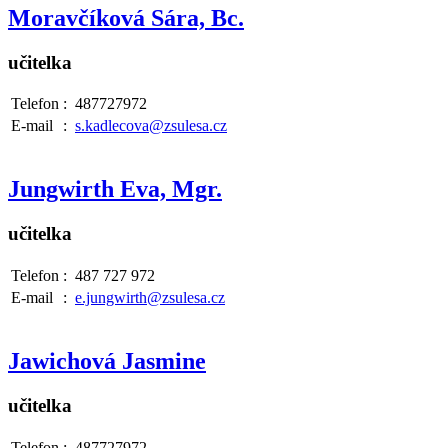
Moravčíková Sára, Bc.
učitelka
Telefon
:
487727972
E-mail
:
s.kadlecova@zsulesa.cz
Jungwirth Eva, Mgr.
učitelka
Telefon
:
487 727 972
E-mail
:
e.jungwirth@zsulesa.cz
Jawichová Jasmine
učitelka
Telefon
:
487727972