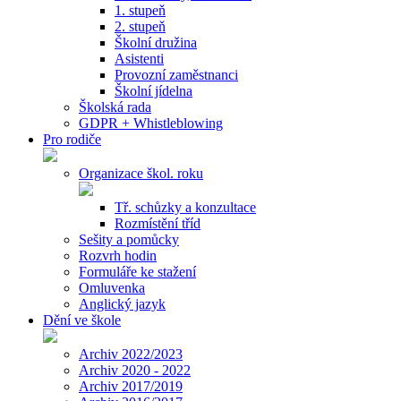
1. stupeň
2. stupeň
Školní družina
Asistenti
Provozní zaměstnanci
Školní jídelna
Školská rada
GDPR + Whistleblowing
Pro rodiče
Organizace škol. roku
Tř. schůzky a konzultace
Rozmístění tříd
Sešity a pomůcky
Rozvrh hodin
Formuláře ke stažení
Omluvenka
Anglický jazyk
Dění ve škole
Archiv 2022/2023
Archiv 2020 - 2022
Archiv 2017/2019