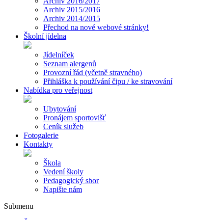
Archiv 2016/2017
Archiv 2015/2016
Archiv 2014/2015
Přechod na nové webové stránky!
Školní jídelna
Jídelníček
Seznam alergenů
Provozní řád (včetně stravného)
Přihláška k používání čipu / ke stravování
Nabídka pro veřejnost
Ubytování
Pronájem sportovišť
Ceník služeb
Fotogalerie
Kontakty
Škola
Vedení školy
Pedagogický sbor
Napište nám
Submenu