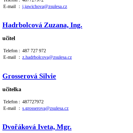
E-mail
:
j.jawichova@zsulesa.cz
Hadrbolcová Zuzana, Ing.
učitel
Telefon
:
487 727 972
E-mail
:
z.hadrbolcova@zsulesa.cz
Grosserová Silvie
učitelka
Telefon
:
487727972
E-mail
:
s.grosserova@zsulesa.cz
Dvořáková Iveta, Mgr.