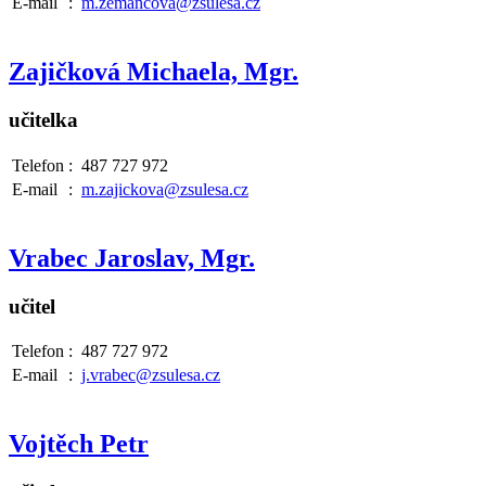
E-mail
:
m.zemancova@zsulesa.cz
Zajičková Michaela, Mgr.
učitelka
Telefon
:
487 727 972
E-mail
:
m.zajickova@zsulesa.cz
Vrabec Jaroslav, Mgr.
učitel
Telefon
:
487 727 972
E-mail
:
j.vrabec@zsulesa.cz
Vojtěch Petr