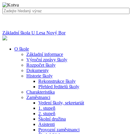
Základní škola U Lesa Nový Bor
O škole
Základní informace
Výroční zprávy školy
Rozpočet školy
Dokumenty
Historie školy
Rekonstrukce školy
Přehled ředitelů školy
Charakteristika
Zaměstnanci
Vedení školy, sekretariát
1. stupeň
2. stupeň
Školní družina
Asistenti
Provozní zaměstnanci