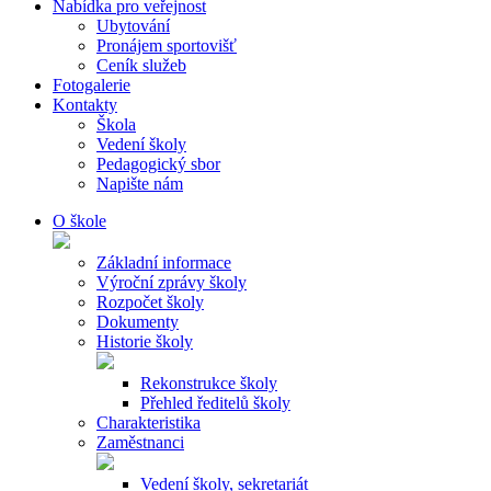
Nabídka pro veřejnost
Ubytování
Pronájem sportovišť
Ceník služeb
Fotogalerie
Kontakty
Škola
Vedení školy
Pedagogický sbor
Napište nám
O škole
Základní informace
Výroční zprávy školy
Rozpočet školy
Dokumenty
Historie školy
Rekonstrukce školy
Přehled ředitelů školy
Charakteristika
Zaměstnanci
Vedení školy, sekretariát