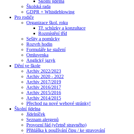
Školní jídelna
Školská rada
GDPR + Whistleblowing
Pro rodiče
Organizace škol. roku
Tř. schůzky a konzultace
Rozmístění tříd
Sešity a pomůcky
Rozvrh hodin
Formuláře ke stažení
Omluvenka
Anglický jazyk
Dění ve škole
Archiv 2022/2023
Archiv 2020 - 2022
Archiv 2017/2019
Archiv 2016/2017
Archiv 2015/2016
Archiv 2014/2015
Přechod na nové webové stránky!
Školní jídelna
Jídelníček
Seznam alergenů
Provozní řád (včetně stravného)
Přihláška k používání čipu / ke stravování