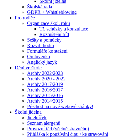
Školní jídelna
Školská rada
GDPR + Whistleblowing
Pro rodiče
Organizace škol. roku
Tř. schůzky a konzultace
Rozmístění tříd
Sešity a pomůcky
Rozvrh hodin
Formuláře ke stažení
Omluvenka
Anglický jazyk
Dění ve škole
Archiv 2022/2023
Archiv 2020 - 2022
Archiv 2017/2019
Archiv 2016/2017
Archiv 2015/2016
Archiv 2014/2015
Přechod na nové webové stránky!
Školní jídelna
Jídelníček
Seznam alergenů
Provozní řád (včetně stravného)
Přihláška k používání čipu / ke stravování