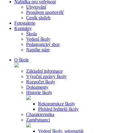
Nabídka pro veřejnost
Ubytování
Pronájem sportovišť
Ceník služeb
Fotogalerie
Kontakty
Škola
Vedení školy
Pedagogický sbor
Napište nám
O škole
Základní informace
Výroční zprávy školy
Rozpočet školy
Dokumenty
Historie školy
Rekonstrukce školy
Přehled ředitelů školy
Charakteristika
Zaměstnanci
Vedení školy, sekretariát