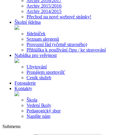
Archiv 2016/2017
Archiv 2015/2016
Archiv 2014/2015
Přechod na nové webové stránky!
Školní jídelna
Jídelníček
Seznam alergenů
Provozní řád (včetně stravného)
Přihláška k používání čipu / ke stravování
Nabídka pro veřejnost
Ubytování
Pronájem sportovišť
Ceník služeb
Fotogalerie
Kontakty
Škola
Vedení školy
Pedagogický sbor
Napište nám
Submenu