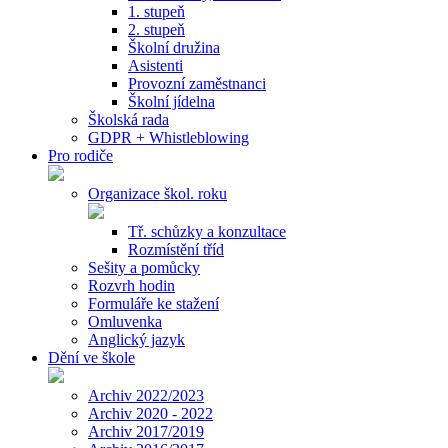
1. stupeň
2. stupeň
Školní družina
Asistenti
Provozní zaměstnanci
Školní jídelna
Školská rada
GDPR + Whistleblowing
Pro rodiče
Organizace škol. roku
Tř. schůzky a konzultace
Rozmístění tříd
Sešity a pomůcky
Rozvrh hodin
Formuláře ke stažení
Omluvenka
Anglický jazyk
Dění ve škole
Archiv 2022/2023
Archiv 2020 - 2022
Archiv 2017/2019