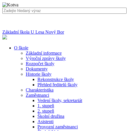
Základní škola U Lesa Nový Bor
O škole
Základní informace
Výroční zprávy školy
Rozpočet školy
Dokumenty
Historie školy
Rekonstrukce školy
Přehled ředitelů školy
Charakteristika
Zaměstnanci
Vedení školy, sekretariát
1. stupeň
2. stupeň
Školní družina
Asistenti
Provozní zaměstnanci