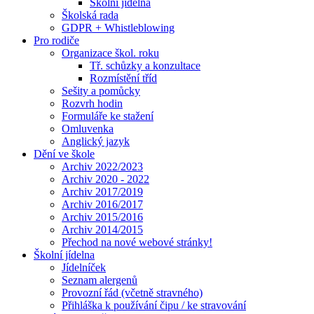
Školní jídelna
Školská rada
GDPR + Whistleblowing
Pro rodiče
Organizace škol. roku
Tř. schůzky a konzultace
Rozmístění tříd
Sešity a pomůcky
Rozvrh hodin
Formuláře ke stažení
Omluvenka
Anglický jazyk
Dění ve škole
Archiv 2022/2023
Archiv 2020 - 2022
Archiv 2017/2019
Archiv 2016/2017
Archiv 2015/2016
Archiv 2014/2015
Přechod na nové webové stránky!
Školní jídelna
Jídelníček
Seznam alergenů
Provozní řád (včetně stravného)
Přihláška k používání čipu / ke stravování