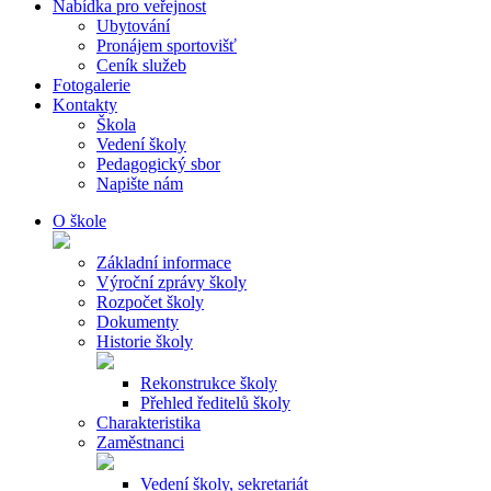
Nabídka pro veřejnost
Ubytování
Pronájem sportovišť
Ceník služeb
Fotogalerie
Kontakty
Škola
Vedení školy
Pedagogický sbor
Napište nám
O škole
Základní informace
Výroční zprávy školy
Rozpočet školy
Dokumenty
Historie školy
Rekonstrukce školy
Přehled ředitelů školy
Charakteristika
Zaměstnanci
Vedení školy, sekretariát