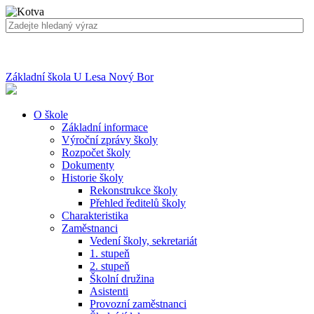
Základní škola U Lesa Nový Bor
O škole
Základní informace
Výroční zprávy školy
Rozpočet školy
Dokumenty
Historie školy
Rekonstrukce školy
Přehled ředitelů školy
Charakteristika
Zaměstnanci
Vedení školy, sekretariát
1. stupeň
2. stupeň
Školní družina
Asistenti
Provozní zaměstnanci