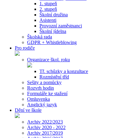
1. stupeň
2. stupeň
Školní družina
Asistenti
Provozní zaměstnanci
Školní jídelna
Školská rada
GDPR + Whistleblowing
Pro rodiče
Organizace škol. roku
Tř. schůzky a konzultace
Rozmístění tříd
Sešity a pomůcky
Rozvrh hodin
Formuláře ke stažení
Omluvenka
Anglický jazyk
Dění ve škole
Archiv 2022/2023
Archiv 2020 - 2022
Archiv 2017/2019