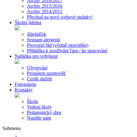
Archiv 2016/2017
Archiv 2015/2016
Archiv 2014/2015
Přechod na nové webové stránky!
Školní jídelna
Jídelníček
Seznam alergenů
Provozní řád (včetně stravného)
Přihláška k používání čipu / ke stravování
Nabídka pro veřejnost
Ubytování
Pronájem sportovišť
Ceník služeb
Fotogalerie
Kontakty
Škola
Vedení školy
Pedagogický sbor
Napište nám
Submenu