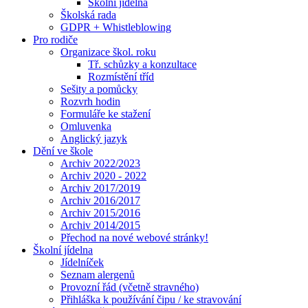
Školní jídelna
Školská rada
GDPR + Whistleblowing
Pro rodiče
Organizace škol. roku
Tř. schůzky a konzultace
Rozmístění tříd
Sešity a pomůcky
Rozvrh hodin
Formuláře ke stažení
Omluvenka
Anglický jazyk
Dění ve škole
Archiv 2022/2023
Archiv 2020 - 2022
Archiv 2017/2019
Archiv 2016/2017
Archiv 2015/2016
Archiv 2014/2015
Přechod na nové webové stránky!
Školní jídelna
Jídelníček
Seznam alergenů
Provozní řád (včetně stravného)
Přihláška k používání čipu / ke stravování