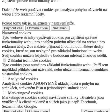
zajištění správné funkcionality webu.
Dále může web používat cookies pro analýzu pohybu uživatelů na
webu a pro reklamní účely.
Pokud tomu tak je, naleznete v nastavení níže.
Přijmout vše
Odmínout vše
Nastavení
Nastavení cookies
Tyto webové stránky využívají cookies pro zajištění správné
funkcionality webu, pro analýzu pohybu uživatelů na webu a pro
reklamní účely. Zde můžete přijmout či odmítnout některé druhy
cookies, které nejsou nezbytné pro základní funkcionalitu webu.
Svůj souhlas můžete kdykoliv v budoucnu odebrat či znovu udělit.
Základní technické cookies
Tyto cookies jsou nutné pro základní funkcionalitu webu. Patří sem
například přihlašování uživatelů, nebo uložení informací o souhlasu
s ostatními cookies.
Analytické cookies
Analytické cookies ANONYMNĚ ukládají data o pohybu na
stránkách, stráveném času u jednotlivých stránek apod.
Marketingové cookies
Marketingové cookies sledují návštívené stránky uživatele a jsou
využívané k cílené reklamě u služeb jako je např. Facebook,
Seznam nebo Google.
Přijmout vše
Odmínout vše
Přijmout vybrané