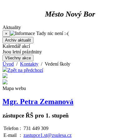
Město Nový Bor
Aktuality
Tady nic není :-(
×
Archiv aktualit
Kalendář akcí
Jsou letní prázdniny
Všechny akce
Úvod
/
Kontakty
/ Vedení školy
Zpět na předchozí
Mapa webu
Mgr. Petra Zemanová
zástupce ŘŠ pro 1. stupeň
Telefon
:
731 449 309
E-mail
:
zastupce1.st@zsulesa.cz