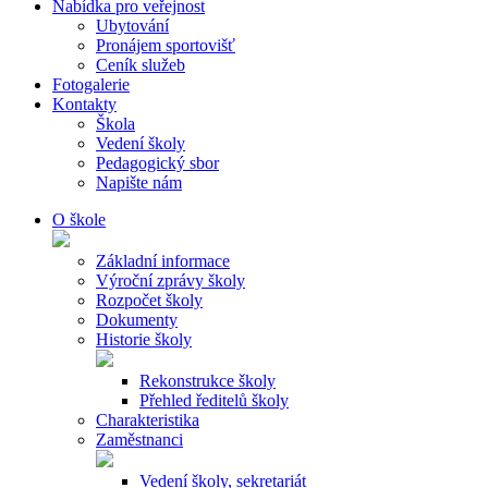
Nabídka pro veřejnost
Ubytování
Pronájem sportovišť
Ceník služeb
Fotogalerie
Kontakty
Škola
Vedení školy
Pedagogický sbor
Napište nám
O škole
Základní informace
Výroční zprávy školy
Rozpočet školy
Dokumenty
Historie školy
Rekonstrukce školy
Přehled ředitelů školy
Charakteristika
Zaměstnanci
Vedení školy, sekretariát