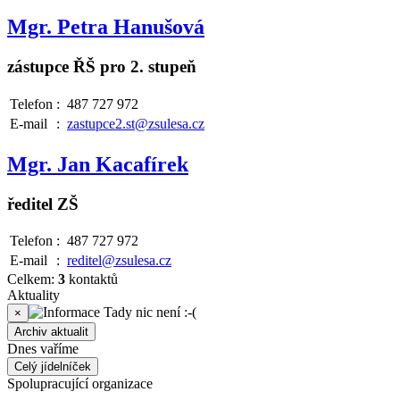
Mgr. Petra Hanušová
zástupce ŘŠ pro 2. stupeň
Telefon
:
487 727 972
E-mail
:
zastupce2.st@zsulesa.cz
Mgr. Jan Kacafírek
ředitel ZŠ
Telefon
:
487 727 972
E-mail
:
reditel@zsulesa.cz
Celkem:
3
kontaktů
Aktuality
Tady nic není :-(
×
Archiv aktualit
Dnes vaříme
Celý jídelníček
Spolupracující organizace