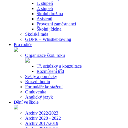
1. stupeň
2. stupeň
Školní družina
Asistenti
Provozní zaměstnanci
Školní jídelna
Školská rada
GDPR + Whistleblowing
Pro rodiče
Organizace škol. roku
Tř. schůzky a konzultace
Rozmístění tříd
Sešity a pomůcky
Rozvrh hodin
Formuláře ke stažení
Omluvenka
Anglický jazyk
Dění ve škole
Archiv 2022/2023
Archiv 2020 - 2022
Archiv 2017/2019