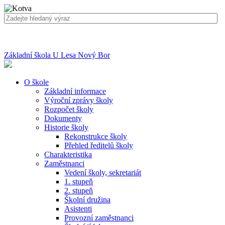
Základní škola U Lesa Nový Bor
O škole
Základní informace
Výroční zprávy školy
Rozpočet školy
Dokumenty
Historie školy
Rekonstrukce školy
Přehled ředitelů školy
Charakteristika
Zaměstnanci
Vedení školy, sekretariát
1. stupeň
2. stupeň
Školní družina
Asistenti
Provozní zaměstnanci