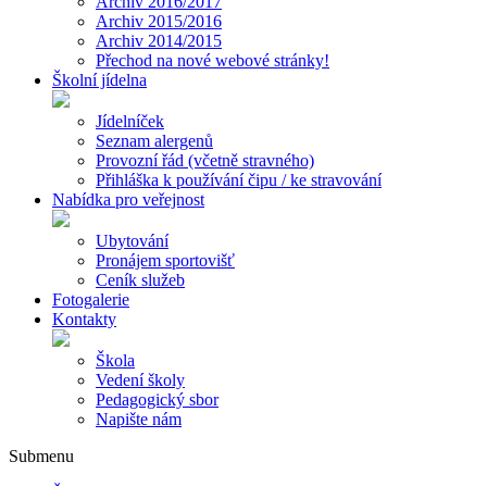
Archiv 2016/2017
Archiv 2015/2016
Archiv 2014/2015
Přechod na nové webové stránky!
Školní jídelna
Jídelníček
Seznam alergenů
Provozní řád (včetně stravného)
Přihláška k používání čipu / ke stravování
Nabídka pro veřejnost
Ubytování
Pronájem sportovišť
Ceník služeb
Fotogalerie
Kontakty
Škola
Vedení školy
Pedagogický sbor
Napište nám
Submenu