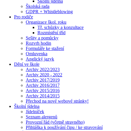
Školní jídelna
Školská rada
GDPR + Whistleblowing
Pro rodiče
Organizace škol. roku
Tř. schůzky a konzultace
Rozmístění tříd
Sešity a pomůcky
Rozvrh hodin
Formuláře ke stažení
Omluvenka
Anglický jazyk
Dění ve škole
Archiv 2022/2023
Archiv 2020 - 2022
Archiv 2017/2019
Archiv 2016/2017
Archiv 2015/2016
Archiv 2014/2015
Přechod na nové webové stránky!
Školní jídelna
Jídelníček
Seznam alergenů
Provozní řád (včetně stravného)
Přihláška k používání čipu / ke stravování