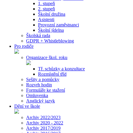
1. stupeň
2. stupeň
Školní družina
Asistenti
Provozní zaměstnanci
Školní jídelna
Školská rada
GDPR + Whistleblowing
Pro rodiče
Organizace škol. roku
Tř. schůzky a konzultace
Rozmístění tříd
Sešity a pomůcky
Rozvrh hodin
Formuláře ke stažení
Omluvenka
Anglický jazyk
Dění ve škole
Archiv 2022/2023
Archiv 2020 - 2022
Archiv 2017/2019