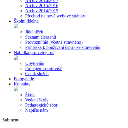
Archiv 2016/2017
Archiv 2015/2016
Archiv 2014/2015
Přechod na nové webové stránky!
Školní jídelna
Jídelníček
Seznam alergenů
Provozní řád (včetně stravného)
Přihláška k používání čipu / ke stravování
Nabídka pro veřejnost
Ubytování
Pronájem sportovišť
Ceník služeb
Fotogalerie
Kontakty
Škola
Vedení školy
Pedagogický sbor
Napište nám
Submenu