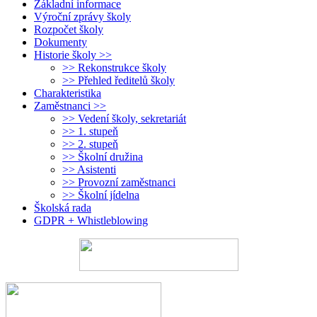
Základní informace
Výroční zprávy školy
Rozpočet školy
Dokumenty
Historie školy >>
>> Rekonstrukce školy
>> Přehled ředitelů školy
Charakteristika
Zaměstnanci >>
>> Vedení školy, sekretariát
>> 1. stupeň
>> 2. stupeň
>> Školní družina
>> Asistenti
>> Provozní zaměstnanci
>> Školní jídelna
Školská rada
GDPR + Whistleblowing