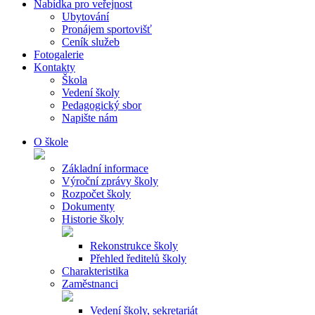
Nabídka pro veřejnost
Ubytování
Pronájem sportovišť
Ceník služeb
Fotogalerie
Kontakty
Škola
Vedení školy
Pedagogický sbor
Napište nám
O škole
Základní informace
Výroční zprávy školy
Rozpočet školy
Dokumenty
Historie školy
Rekonstrukce školy
Přehled ředitelů školy
Charakteristika
Zaměstnanci
Vedení školy, sekretariát