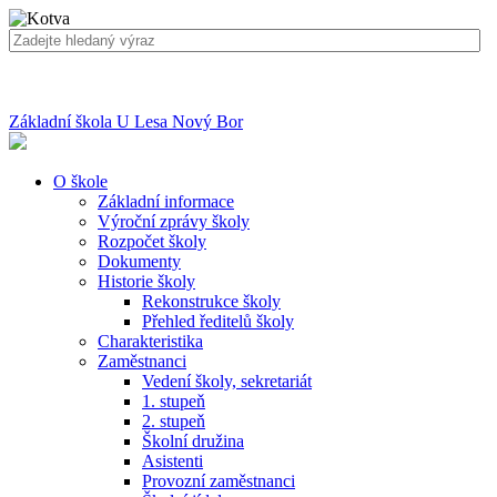
Základní škola U Lesa Nový Bor
O škole
Základní informace
Výroční zprávy školy
Rozpočet školy
Dokumenty
Historie školy
Rekonstrukce školy
Přehled ředitelů školy
Charakteristika
Zaměstnanci
Vedení školy, sekretariát
1. stupeň
2. stupeň
Školní družina
Asistenti
Provozní zaměstnanci