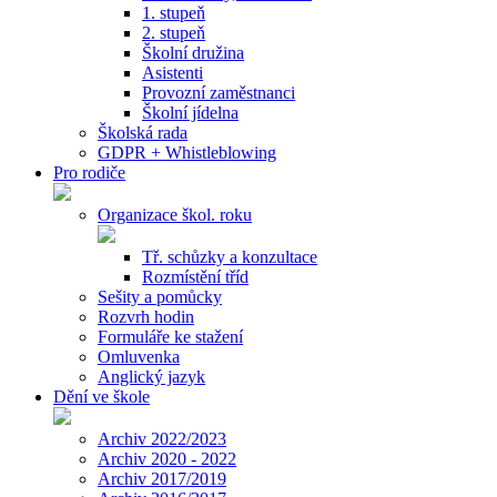
1. stupeň
2. stupeň
Školní družina
Asistenti
Provozní zaměstnanci
Školní jídelna
Školská rada
GDPR + Whistleblowing
Pro rodiče
Organizace škol. roku
Tř. schůzky a konzultace
Rozmístění tříd
Sešity a pomůcky
Rozvrh hodin
Formuláře ke stažení
Omluvenka
Anglický jazyk
Dění ve škole
Archiv 2022/2023
Archiv 2020 - 2022
Archiv 2017/2019