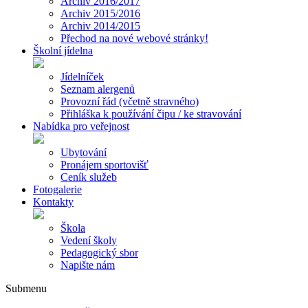
Archiv 2016/2017
Archiv 2015/2016
Archiv 2014/2015
Přechod na nové webové stránky!
Školní jídelna
Jídelníček
Seznam alergenů
Provozní řád (včetně stravného)
Přihláška k používání čipu / ke stravování
Nabídka pro veřejnost
Ubytování
Pronájem sportovišť
Ceník služeb
Fotogalerie
Kontakty
Škola
Vedení školy
Pedagogický sbor
Napište nám
Submenu