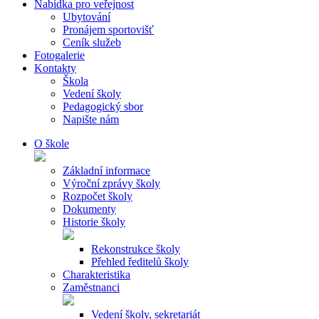
Nabídka pro veřejnost
Ubytování
Pronájem sportovišť
Ceník služeb
Fotogalerie
Kontakty
Škola
Vedení školy
Pedagogický sbor
Napište nám
O škole
Základní informace
Výroční zprávy školy
Rozpočet školy
Dokumenty
Historie školy
Rekonstrukce školy
Přehled ředitelů školy
Charakteristika
Zaměstnanci
Vedení školy, sekretariát