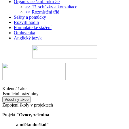
Organizace škol. roku >>
>> Tř. schůzky a konzultace
>> Rozmístění tříd
Sešity a pomůcky
Rozvrh hodin
Formuláře ke stažení
Omluvenka
Anglický jazyk
Kalendář akcí
Jsou letní prázdniny
Všechny akce
Zapojení školy v projektech
Projekt
"Ovoce, zelenina
a mléko do škol"