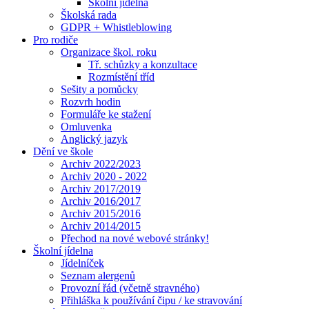
Školní jídelna
Školská rada
GDPR + Whistleblowing
Pro rodiče
Organizace škol. roku
Tř. schůzky a konzultace
Rozmístění tříd
Sešity a pomůcky
Rozvrh hodin
Formuláře ke stažení
Omluvenka
Anglický jazyk
Dění ve škole
Archiv 2022/2023
Archiv 2020 - 2022
Archiv 2017/2019
Archiv 2016/2017
Archiv 2015/2016
Archiv 2014/2015
Přechod na nové webové stránky!
Školní jídelna
Jídelníček
Seznam alergenů
Provozní řád (včetně stravného)
Přihláška k používání čipu / ke stravování