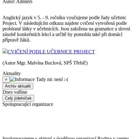
Autor: AdminS
Anglický jazyk v 5. - 9. ročníku vyučujeme podle řady učebnic
Project. V následujícím odkazu najdete cvičení vytvořená podle
probírané látky v učebnicích. Jsou založena na gramatice a slovní
zásobě konkrétních lekcí a určitě by pomohla také při domácí
přípravě žáků.
CVIČENÍ PODLE UČEBNICE PROJECT
(Autor Mgr. Malvína Buclová, SPŠ Třebíč)
Aktuality
Tady nic není :-(
×
Archiv aktualit
Dnes vaříme
Celý jídelníček
Spolupracující organizace
Spolupracujeme s aktivní a úspěšnou organizací Rodina v centru.