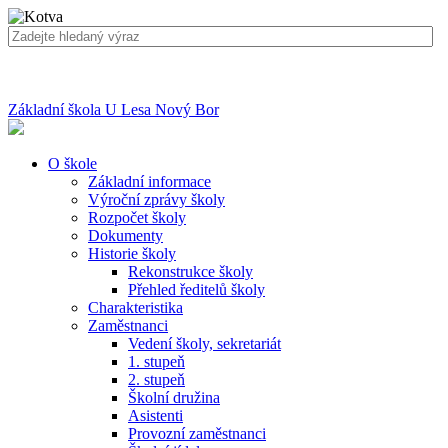
Základní škola U Lesa Nový Bor
O škole
Základní informace
Výroční zprávy školy
Rozpočet školy
Dokumenty
Historie školy
Rekonstrukce školy
Přehled ředitelů školy
Charakteristika
Zaměstnanci
Vedení školy, sekretariát
1. stupeň
2. stupeň
Školní družina
Asistenti
Provozní zaměstnanci