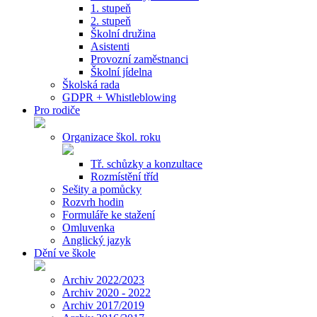
1. stupeň
2. stupeň
Školní družina
Asistenti
Provozní zaměstnanci
Školní jídelna
Školská rada
GDPR + Whistleblowing
Pro rodiče
Organizace škol. roku
Tř. schůzky a konzultace
Rozmístění tříd
Sešity a pomůcky
Rozvrh hodin
Formuláře ke stažení
Omluvenka
Anglický jazyk
Dění ve škole
Archiv 2022/2023
Archiv 2020 - 2022
Archiv 2017/2019