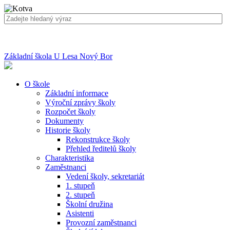
Základní škola U Lesa Nový Bor
O škole
Základní informace
Výroční zprávy školy
Rozpočet školy
Dokumenty
Historie školy
Rekonstrukce školy
Přehled ředitelů školy
Charakteristika
Zaměstnanci
Vedení školy, sekretariát
1. stupeň
2. stupeň
Školní družina
Asistenti
Provozní zaměstnanci