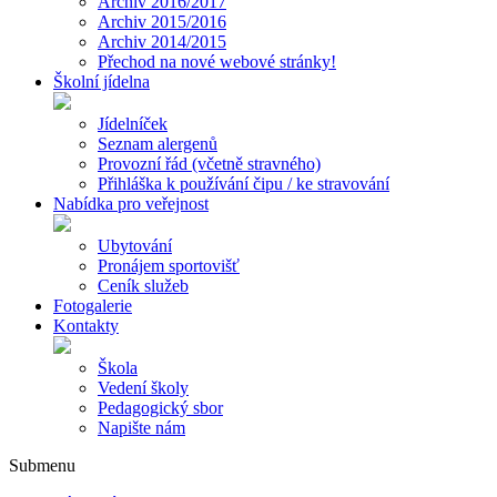
Archiv 2016/2017
Archiv 2015/2016
Archiv 2014/2015
Přechod na nové webové stránky!
Školní jídelna
Jídelníček
Seznam alergenů
Provozní řád (včetně stravného)
Přihláška k používání čipu / ke stravování
Nabídka pro veřejnost
Ubytování
Pronájem sportovišť
Ceník služeb
Fotogalerie
Kontakty
Škola
Vedení školy
Pedagogický sbor
Napište nám
Submenu