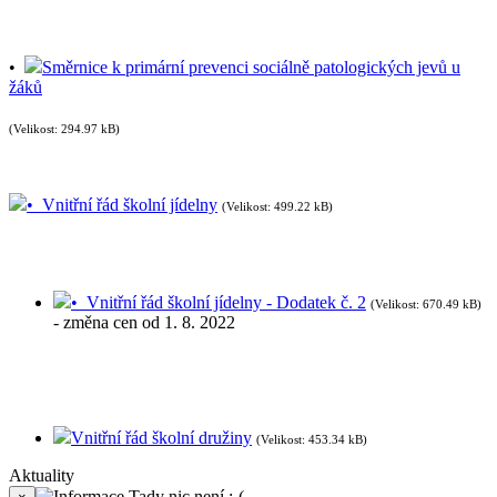
•
Směrnice k primární prevenci sociálně patologických jevů u
žáků
(Velikost: 294.97 kB)
• Vnitřní řád školní jídelny
(Velikost: 499.22 kB)
• Vnitřní řád školní jídelny - Dodatek č. 2
(Velikost: 670.49 kB)
- změna cen od 1. 8. 2022
Vnitřní řád školní družiny
(Velikost: 453.34 kB)
Aktuality
Tady nic není :-(