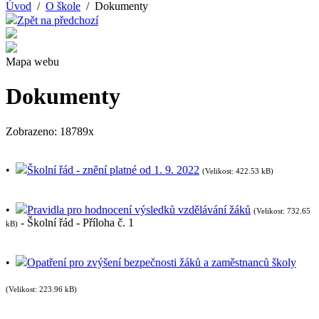
Úvod
/
O škole
/ Dokumenty
Zpět na předchozí
Mapa webu
Dokumenty
Zobrazeno: 18789x
•
Školní řád - znění platné od 1. 9. 2022
(Velikost: 422.53 kB)
•
Pravidla pro hodnocení výsledků vzdělávání žáků
(Velikost: 732.65
- Školní řád - Příloha č. 1
kB)
•
Opatření pro zvýšení bezpečnosti žáků a zaměstnanců školy
(Velikost: 223.96 kB)