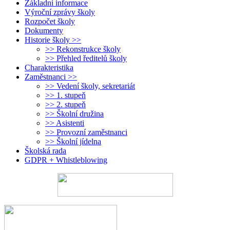
Základní informace
Výroční zprávy školy
Rozpočet školy
Dokumenty
Historie školy >>
>> Rekonstrukce školy
>> Přehled ředitelů školy
Charakteristika
Zaměstnanci >>
>> Vedení školy, sekretariát
>> 1. stupeň
>> 2. stupeň
>> Školní družina
>> Asistenti
>> Provozní zaměstnanci
>> Školní jídelna
Školská rada
GDPR + Whistleblowing