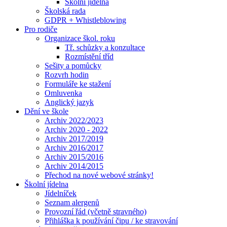
Školní jídelna
Školská rada
GDPR + Whistleblowing
Pro rodiče
Organizace škol. roku
Tř. schůzky a konzultace
Rozmístění tříd
Sešity a pomůcky
Rozvrh hodin
Formuláře ke stažení
Omluvenka
Anglický jazyk
Dění ve škole
Archiv 2022/2023
Archiv 2020 - 2022
Archiv 2017/2019
Archiv 2016/2017
Archiv 2015/2016
Archiv 2014/2015
Přechod na nové webové stránky!
Školní jídelna
Jídelníček
Seznam alergenů
Provozní řád (včetně stravného)
Přihláška k používání čipu / ke stravování