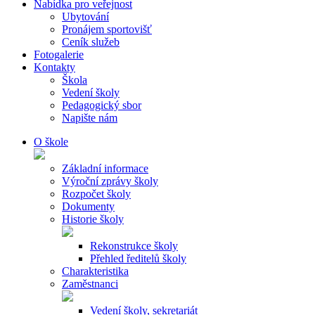
Nabídka pro veřejnost
Ubytování
Pronájem sportovišť
Ceník služeb
Fotogalerie
Kontakty
Škola
Vedení školy
Pedagogický sbor
Napište nám
O škole
Základní informace
Výroční zprávy školy
Rozpočet školy
Dokumenty
Historie školy
Rekonstrukce školy
Přehled ředitelů školy
Charakteristika
Zaměstnanci
Vedení školy, sekretariát