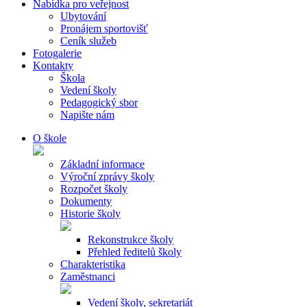
Nabídka pro veřejnost
Ubytování
Pronájem sportovišť
Ceník služeb
Fotogalerie
Kontakty
Škola
Vedení školy
Pedagogický sbor
Napište nám
O škole
Základní informace
Výroční zprávy školy
Rozpočet školy
Dokumenty
Historie školy
Rekonstrukce školy
Přehled ředitelů školy
Charakteristika
Zaměstnanci
Vedení školy, sekretariát