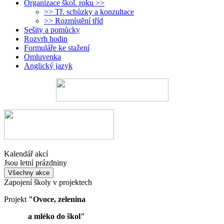
Organizace škol. roku >>
>> Tř. schůzky a konzultace
>> Rozmístění tříd
Sešity a pomůcky
Rozvrh hodin
Formuláře ke stažení
Omluvenka
Anglický jazyk
Kalendář akcí
Jsou letní prázdniny
Všechny akce
Zapojení školy v projektech
Projekt
"Ovoce, zelenina
a mléko do škol"