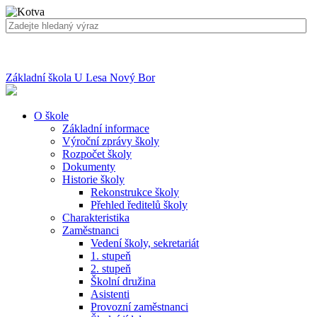
Základní škola U Lesa Nový Bor
O škole
Základní informace
Výroční zprávy školy
Rozpočet školy
Dokumenty
Historie školy
Rekonstrukce školy
Přehled ředitelů školy
Charakteristika
Zaměstnanci
Vedení školy, sekretariát
1. stupeň
2. stupeň
Školní družina
Asistenti
Provozní zaměstnanci