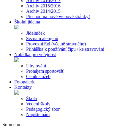
Archiv 2016/2017
Archiv 2015/2016
Archiv 2014/2015
Přechod na nové webové stránky!
Školní jídelna
Jídelníček
Seznam alergenů
Provozní řád (včetně stravného)
Přihláška k používání čipu / ke stravování
Nabídka pro veřejnost
Ubytování
Pronájem sportovišť
Ceník služeb
Fotogalerie
Kontakty
Škola
Vedení školy
Pedagogický sbor
Napište nám
Submenu