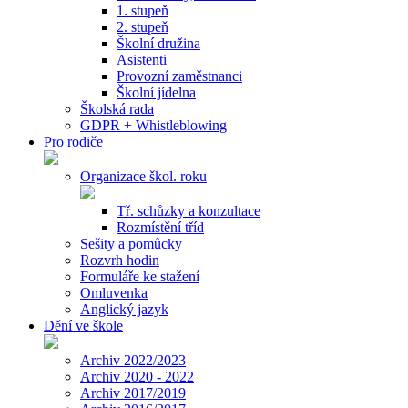
1. stupeň
2. stupeň
Školní družina
Asistenti
Provozní zaměstnanci
Školní jídelna
Školská rada
GDPR + Whistleblowing
Pro rodiče
Organizace škol. roku
Tř. schůzky a konzultace
Rozmístění tříd
Sešity a pomůcky
Rozvrh hodin
Formuláře ke stažení
Omluvenka
Anglický jazyk
Dění ve škole
Archiv 2022/2023
Archiv 2020 - 2022
Archiv 2017/2019