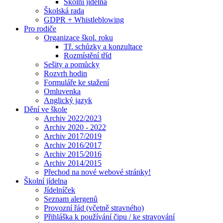
Školní jídelna
Školská rada
GDPR + Whistleblowing
Pro rodiče
Organizace škol. roku
Tř. schůzky a konzultace
Rozmístění tříd
Sešity a pomůcky
Rozvrh hodin
Formuláře ke stažení
Omluvenka
Anglický jazyk
Dění ve škole
Archiv 2022/2023
Archiv 2020 - 2022
Archiv 2017/2019
Archiv 2016/2017
Archiv 2015/2016
Archiv 2014/2015
Přechod na nové webové stránky!
Školní jídelna
Jídelníček
Seznam alergenů
Provozní řád (včetně stravného)
Přihláška k používání čipu / ke stravování