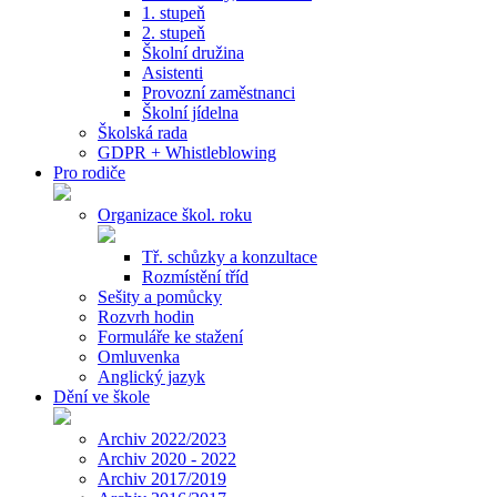
1. stupeň
2. stupeň
Školní družina
Asistenti
Provozní zaměstnanci
Školní jídelna
Školská rada
GDPR + Whistleblowing
Pro rodiče
Organizace škol. roku
Tř. schůzky a konzultace
Rozmístění tříd
Sešity a pomůcky
Rozvrh hodin
Formuláře ke stažení
Omluvenka
Anglický jazyk
Dění ve škole
Archiv 2022/2023
Archiv 2020 - 2022
Archiv 2017/2019