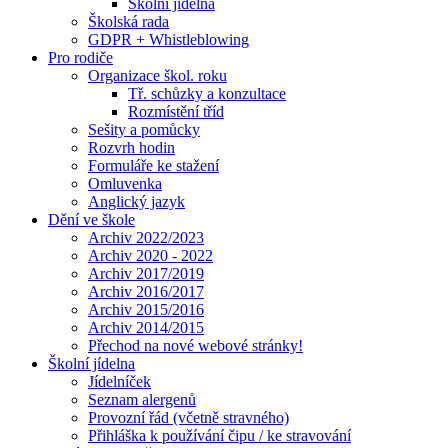
Školní jídelna
Školská rada
GDPR + Whistleblowing
Pro rodiče
Organizace škol. roku
Tř. schůzky a konzultace
Rozmístění tříd
Sešity a pomůcky
Rozvrh hodin
Formuláře ke stažení
Omluvenka
Anglický jazyk
Dění ve škole
Archiv 2022/2023
Archiv 2020 - 2022
Archiv 2017/2019
Archiv 2016/2017
Archiv 2015/2016
Archiv 2014/2015
Přechod na nové webové stránky!
Školní jídelna
Jídelníček
Seznam alergenů
Provozní řád (včetně stravného)
Přihláška k používání čipu / ke stravování