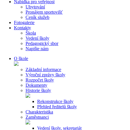
Nabídka pro veřejnost
Ubytování
Pronájem sportovišť
Ceník služeb
Fotogalerie
Kontakty
Škola
Vedení školy
Pedagogický sbor
Napište nám
O škole
Základní informace
Výroční zprávy školy
Rozpočet školy
Dokumenty
Historie školy
Rekonstrukce školy
Přehled ředitelů školy
Charakteristika
Zaměstnanci
Vedení školy, sekretariát