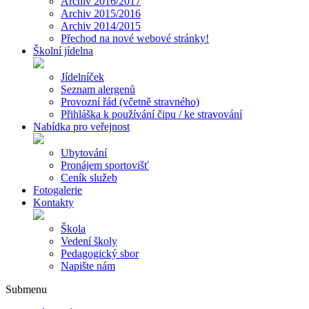
Archiv 2016/2017
Archiv 2015/2016
Archiv 2014/2015
Přechod na nové webové stránky!
Školní jídelna
Jídelníček
Seznam alergenů
Provozní řád (včetně stravného)
Přihláška k používání čipu / ke stravování
Nabídka pro veřejnost
Ubytování
Pronájem sportovišť
Ceník služeb
Fotogalerie
Kontakty
Škola
Vedení školy
Pedagogický sbor
Napište nám
Submenu