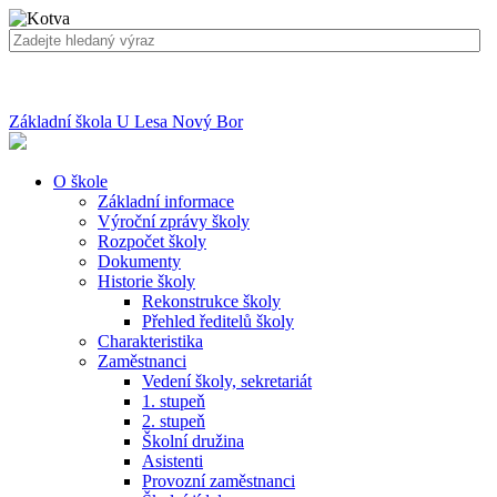
Základní škola U Lesa Nový Bor
O škole
Základní informace
Výroční zprávy školy
Rozpočet školy
Dokumenty
Historie školy
Rekonstrukce školy
Přehled ředitelů školy
Charakteristika
Zaměstnanci
Vedení školy, sekretariát
1. stupeň
2. stupeň
Školní družina
Asistenti
Provozní zaměstnanci