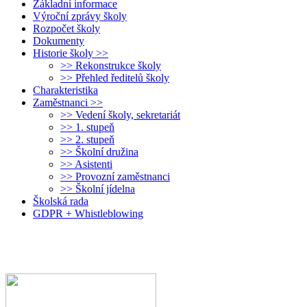
Základní informace
Výroční zprávy školy
Rozpočet školy
Dokumenty
Historie školy >>
>> Rekonstrukce školy
>> Přehled ředitelů školy
Charakteristika
Zaměstnanci >>
>> Vedení školy, sekretariát
>> 1. stupeň
>> 2. stupeň
>> Školní družina
>> Asistenti
>> Provozní zaměstnanci
>> Školní jídelna
Školská rada
GDPR + Whistleblowing