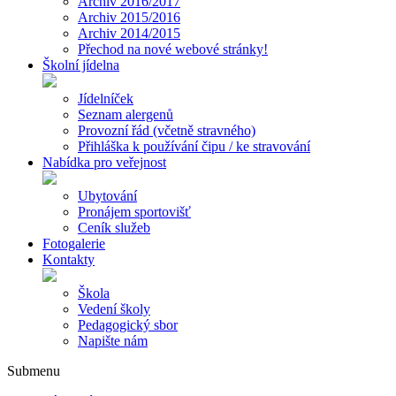
Archiv 2016/2017
Archiv 2015/2016
Archiv 2014/2015
Přechod na nové webové stránky!
Školní jídelna
Jídelníček
Seznam alergenů
Provozní řád (včetně stravného)
Přihláška k používání čipu / ke stravování
Nabídka pro veřejnost
Ubytování
Pronájem sportovišť
Ceník služeb
Fotogalerie
Kontakty
Škola
Vedení školy
Pedagogický sbor
Napište nám
Submenu