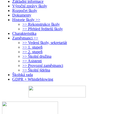
Základní informace
Výroční zprávy školy
Rozpočet školy
Dokumenty
Historie školy >>
>> Rekonstrukce školy
>> Přehled ředitelů školy
Charakteristika
Zaměstnanci >>
>> Vedení školy, sekretariát
>> 1. stupeň
>> 2. stupeň
>> Školní družina
>> Asistenti
>> Provozní zaměstnanci
>> Školní jídelna
Školská rada
GDPR + Whistleblowing