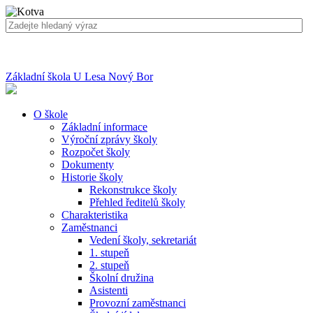
Základní škola U Lesa Nový Bor
O škole
Základní informace
Výroční zprávy školy
Rozpočet školy
Dokumenty
Historie školy
Rekonstrukce školy
Přehled ředitelů školy
Charakteristika
Zaměstnanci
Vedení školy, sekretariát
1. stupeň
2. stupeň
Školní družina
Asistenti
Provozní zaměstnanci