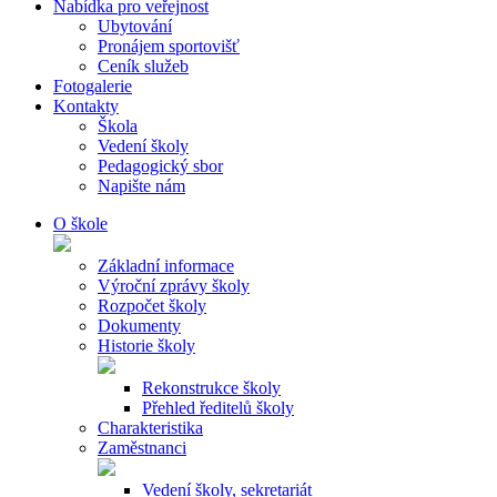
Nabídka pro veřejnost
Ubytování
Pronájem sportovišť
Ceník služeb
Fotogalerie
Kontakty
Škola
Vedení školy
Pedagogický sbor
Napište nám
O škole
Základní informace
Výroční zprávy školy
Rozpočet školy
Dokumenty
Historie školy
Rekonstrukce školy
Přehled ředitelů školy
Charakteristika
Zaměstnanci
Vedení školy, sekretariát