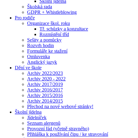
Školní jídelna
Školská rada
GDPR + Whistleblowing
Pro rodiče
Organizace škol. roku
Tř. schůzky a konzultace
Rozmístění tříd
Sešity a pomůcky
Rozvrh hodin
Formuláře ke stažení
Omluvenka
Anglický jazyk
Dění ve škole
Archiv 2022/2023
Archiv 2020 - 2022
Archiv 2017/2019
Archiv 2016/2017
Archiv 2015/2016
Archiv 2014/2015
Přechod na nové webové stránky!
Školní jídelna
Jídelníček
Seznam alergenů
Provozní řád (včetně stravného)
Přihláška k používání čipu / ke stravování