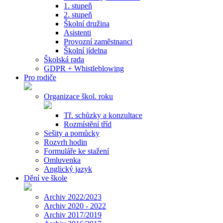
1. stupeň
2. stupeň
Školní družina
Asistenti
Provozní zaměstnanci
Školní jídelna
Školská rada
GDPR + Whistleblowing
Pro rodiče
Organizace škol. roku
Tř. schůzky a konzultace
Rozmístění tříd
Sešity a pomůcky
Rozvrh hodin
Formuláře ke stažení
Omluvenka
Anglický jazyk
Dění ve škole
Archiv 2022/2023
Archiv 2020 - 2022
Archiv 2017/2019