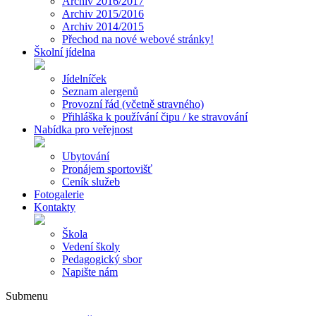
Archiv 2016/2017
Archiv 2015/2016
Archiv 2014/2015
Přechod na nové webové stránky!
Školní jídelna
Jídelníček
Seznam alergenů
Provozní řád (včetně stravného)
Přihláška k používání čipu / ke stravování
Nabídka pro veřejnost
Ubytování
Pronájem sportovišť
Ceník služeb
Fotogalerie
Kontakty
Škola
Vedení školy
Pedagogický sbor
Napište nám
Submenu