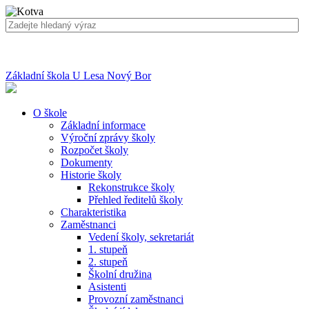
Základní škola U Lesa Nový Bor
O škole
Základní informace
Výroční zprávy školy
Rozpočet školy
Dokumenty
Historie školy
Rekonstrukce školy
Přehled ředitelů školy
Charakteristika
Zaměstnanci
Vedení školy, sekretariát
1. stupeň
2. stupeň
Školní družina
Asistenti
Provozní zaměstnanci