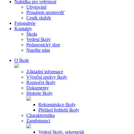
Nabídka pro veřejnost
Ubytování
Pronájem sportovišť
Ceník služeb
Fotogalerie
Kontakty
Škola
Vedení školy
Pedagogický sbor
Napište nám
O škole
Základní informace
Výroční zprávy školy
Rozpočet školy
Dokumenty
Historie školy
Rekonstrukce školy
Přehled ředitelů školy
Charakteristika
Zaměstnanci
Vedení školy, sekretariát