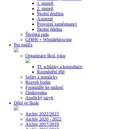
1. stupeň
2. stupeň
Školní družina
Asistenti
Provozní zaměstnanci
Školní jídelna
Školská rada
GDPR + Whistleblowing
Pro rodiče
Organizace škol. roku
Tř. schůzky a konzultace
Rozmístění tříd
Sešity a pomůcky
Rozvrh hodin
Formuláře ke stažení
Omluvenka
Anglický jazyk
Dění ve škole
Archiv 2022/2023
Archiv 2020 - 2022
Archiv 2017/2019