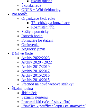
Školní jídelna
Školská rada
GDPR + Whistleblowing
Pro rodiče
Organizace škol. roku
Tř. schůzky a konzultace
Rozmístění tříd
Sešity a pomůcky
Rozvrh hodin
Formuláře ke stažení
Omluvenka
Anglický jazyk
Dění ve škole
Archiv 2022/2023
Archiv 2020 - 2022
Archiv 2017/2019
Archiv 2016/2017
Archiv 2015/2016
Archiv 2014/2015
Přechod na nové webové stránky!
Školní jídelna
Jídelníček
Seznam alergenů
Provozní řád (včetně stravného)
Přihláška k používání čipu / ke stravování