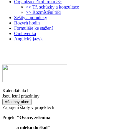
Organizace škol. roku >>
>> Tř. schůzky a konzultace
>> Rozmístění tříd
Sešity a pomůcky
Rozvrh hodin
Formuláře ke stažení
Omluvenka
Anglický jazyk
Kalendář akcí
Jsou letní prázdniny
Všechny akce
Zapojení školy v projektech
Projekt
"Ovoce, zelenina
a mléko do škol"