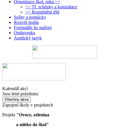
Organizace škol. roku >>
>> Tř. schůzky a konzultace
>> Rozmístění tříd
Sešity a pomůcky
Rozvrh hodin
Formuláře ke stažení
Omluvenka
Anglický jazyk
Kalendář akcí
Jsou letní prázdniny
Všechny akce
Zapojení školy v projektech
Projekt
"Ovoce, zelenina
a mléko do škol"