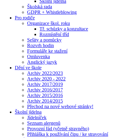
Školní jídelna
Školská rada
GDPR + Whistleblowing
Pro rodiče
Organizace škol. roku
Tř. schůzky a konzultace
Rozmístění tříd
Sešity a pomůcky
Rozvrh hodin
Formuláře ke stažení
Omluvenka
Anglický jazyk
Dění ve škole
Archiv 2022/2023
Archiv 2020 - 2022
Archiv 2017/2019
Archiv 2016/2017
Archiv 2015/2016
Archiv 2014/2015
Přechod na nové webové stránky!
Školní jídelna
Jídelníček
Seznam alergenů
Provozní řád (včetně stravného)
Přihláška k používání čipu / ke stravování