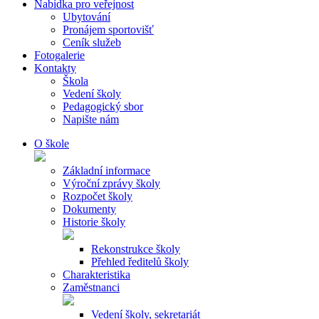
Nabídka pro veřejnost
Ubytování
Pronájem sportovišť
Ceník služeb
Fotogalerie
Kontakty
Škola
Vedení školy
Pedagogický sbor
Napište nám
O škole
Základní informace
Výroční zprávy školy
Rozpočet školy
Dokumenty
Historie školy
Rekonstrukce školy
Přehled ředitelů školy
Charakteristika
Zaměstnanci
Vedení školy, sekretariát