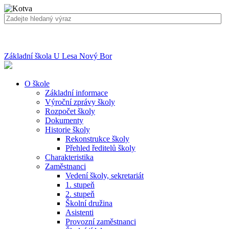
Základní škola U Lesa Nový Bor
O škole
Základní informace
Výroční zprávy školy
Rozpočet školy
Dokumenty
Historie školy
Rekonstrukce školy
Přehled ředitelů školy
Charakteristika
Zaměstnanci
Vedení školy, sekretariát
1. stupeň
2. stupeň
Školní družina
Asistenti
Provozní zaměstnanci