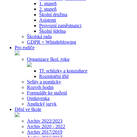
1. stupeň
2. stupeň
Školní družina
Asistenti
Provozní zaměstnanci
Školní jídelna
Školská rada
GDPR + Whistleblowing
Pro rodiče
Organizace škol. roku
Tř. schůzky a konzultace
Rozmístění tříd
Sešity a pomůcky
Rozvrh hodin
Formuláře ke stažení
Omluvenka
Anglický jazyk
Dění ve škole
Archiv 2022/2023
Archiv 2020 - 2022
Archiv 2017/2019