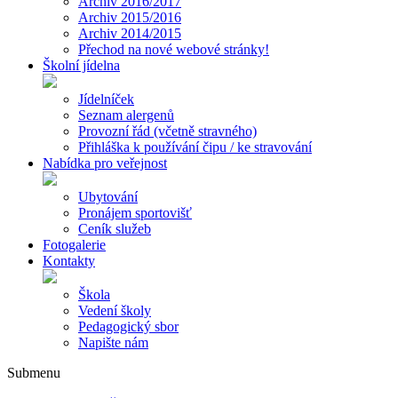
Archiv 2016/2017
Archiv 2015/2016
Archiv 2014/2015
Přechod na nové webové stránky!
Školní jídelna
Jídelníček
Seznam alergenů
Provozní řád (včetně stravného)
Přihláška k používání čipu / ke stravování
Nabídka pro veřejnost
Ubytování
Pronájem sportovišť
Ceník služeb
Fotogalerie
Kontakty
Škola
Vedení školy
Pedagogický sbor
Napište nám
Submenu