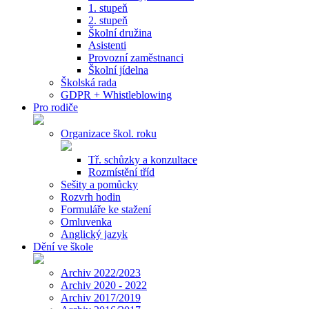
1. stupeň
2. stupeň
Školní družina
Asistenti
Provozní zaměstnanci
Školní jídelna
Školská rada
GDPR + Whistleblowing
Pro rodiče
Organizace škol. roku
Tř. schůzky a konzultace
Rozmístění tříd
Sešity a pomůcky
Rozvrh hodin
Formuláře ke stažení
Omluvenka
Anglický jazyk
Dění ve škole
Archiv 2022/2023
Archiv 2020 - 2022
Archiv 2017/2019