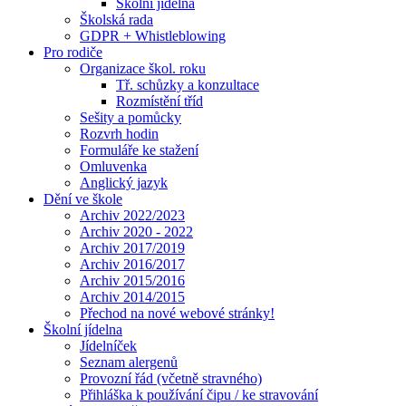
Školní jídelna
Školská rada
GDPR + Whistleblowing
Pro rodiče
Organizace škol. roku
Tř. schůzky a konzultace
Rozmístění tříd
Sešity a pomůcky
Rozvrh hodin
Formuláře ke stažení
Omluvenka
Anglický jazyk
Dění ve škole
Archiv 2022/2023
Archiv 2020 - 2022
Archiv 2017/2019
Archiv 2016/2017
Archiv 2015/2016
Archiv 2014/2015
Přechod na nové webové stránky!
Školní jídelna
Jídelníček
Seznam alergenů
Provozní řád (včetně stravného)
Přihláška k používání čipu / ke stravování