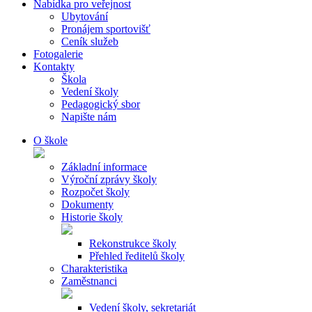
Nabídka pro veřejnost
Ubytování
Pronájem sportovišť
Ceník služeb
Fotogalerie
Kontakty
Škola
Vedení školy
Pedagogický sbor
Napište nám
O škole
Základní informace
Výroční zprávy školy
Rozpočet školy
Dokumenty
Historie školy
Rekonstrukce školy
Přehled ředitelů školy
Charakteristika
Zaměstnanci
Vedení školy, sekretariát