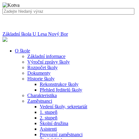
Základní škola U Lesa Nový Bor
O škole
Základní informace
Výroční zprávy školy
Rozpočet školy
Dokumenty
Historie školy
Rekonstrukce školy
Přehled ředitelů školy
Charakteristika
Zaměstnanci
Vedení školy, sekretariát
1. stupeň
2. stupeň
Školní družina
Asistenti
Provozní zaměstnanci