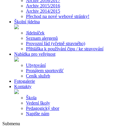
Archiv 2016/2017
Archiv 2015/2016
Archiv 2014/2015
Přechod na nové webové stránky!
Školní jídelna
Jídelníček
Seznam alergenů
Provozní řád (včetně stravného)
Přihláška k používání čipu / ke stravování
Nabídka pro veřejnost
Ubytování
Pronájem sportovišť
Ceník služeb
Fotogalerie
Kontakty
Škola
Vedení školy
Pedagogický sbor
Napište nám
Submenu