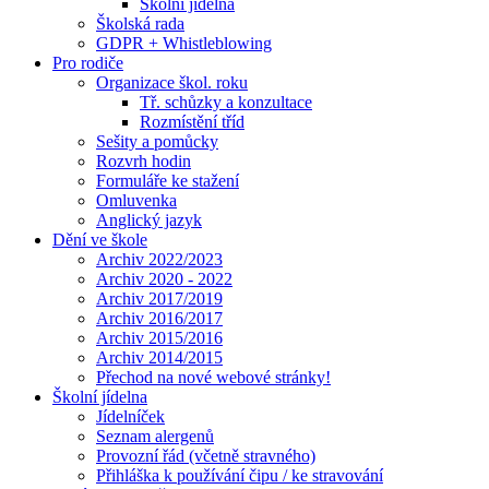
Školní jídelna
Školská rada
GDPR + Whistleblowing
Pro rodiče
Organizace škol. roku
Tř. schůzky a konzultace
Rozmístění tříd
Sešity a pomůcky
Rozvrh hodin
Formuláře ke stažení
Omluvenka
Anglický jazyk
Dění ve škole
Archiv 2022/2023
Archiv 2020 - 2022
Archiv 2017/2019
Archiv 2016/2017
Archiv 2015/2016
Archiv 2014/2015
Přechod na nové webové stránky!
Školní jídelna
Jídelníček
Seznam alergenů
Provozní řád (včetně stravného)
Přihláška k používání čipu / ke stravování