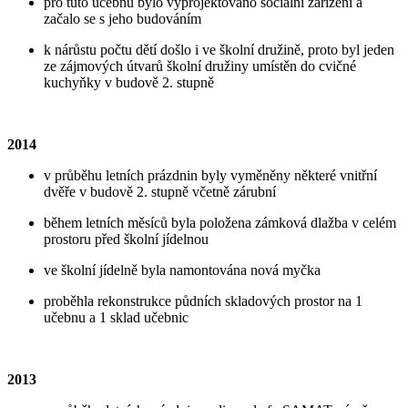
pro tuto učebnu bylo vyprojektováno sociální zařízení a
začalo se s jeho budováním
k nárůstu počtu dětí došlo i ve školní družině, proto byl jeden
ze zájmových útvarů školní družiny umístěn do cvičné
kuchyňky v budově 2. stupně
2014
v průběhu letních prázdnin byly vyměněny některé vnitřní
dvěře v budově 2. stupně včetně zárubní
během letních měsíců byla položena zámková dlažba v celém
prostoru před školní jídelnou
ve školní jídelně byla namontována nová myčka
proběhla rekonstrukce půdních skladových prostor na 1
učebnu a 1 sklad učebnic
2013