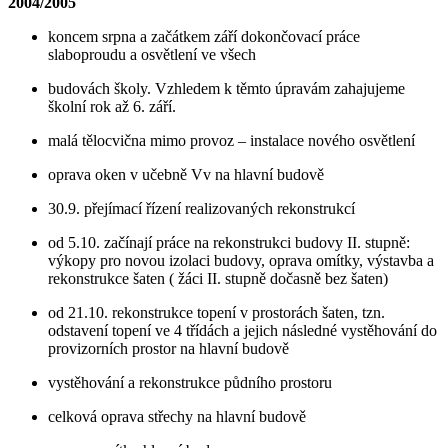
2004/2005
koncem srpna a začátkem září dokončovací práce
slaboproudu a osvětlení ve všech
budovách školy. Vzhledem k těmto úpravám zahajujeme
školní rok až 6. září.
malá tělocvična mimo provoz – instalace nového osvětlení
oprava oken v učebně Vv na hlavní budově
30.9. přejímací řízení realizovaných rekonstrukcí
od 5.10. začínají práce na rekonstrukci budovy II. stupně:
výkopy pro novou izolaci budovy, oprava omítky, výstavba a
rekonstrukce šaten ( žáci II. stupně dočasně bez šaten)
od 21.10. rekonstrukce topení v prostorách šaten, tzn.
odstavení topení ve 4 třídách a jejich následné vystěhování do
provizorních prostor na hlavní budově
vystěhování a rekonstrukce půdního prostoru
celková oprava střechy na hlavní budově