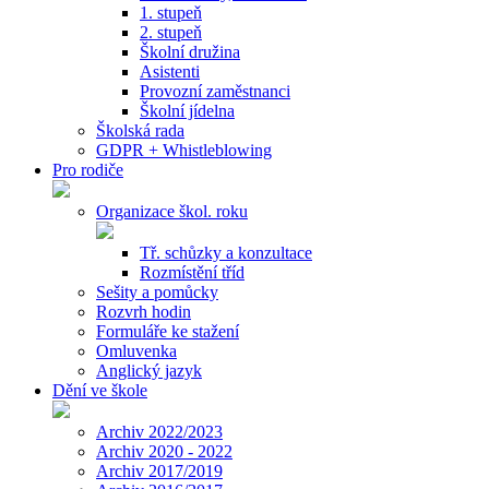
1. stupeň
2. stupeň
Školní družina
Asistenti
Provozní zaměstnanci
Školní jídelna
Školská rada
GDPR + Whistleblowing
Pro rodiče
Organizace škol. roku
Tř. schůzky a konzultace
Rozmístění tříd
Sešity a pomůcky
Rozvrh hodin
Formuláře ke stažení
Omluvenka
Anglický jazyk
Dění ve škole
Archiv 2022/2023
Archiv 2020 - 2022
Archiv 2017/2019