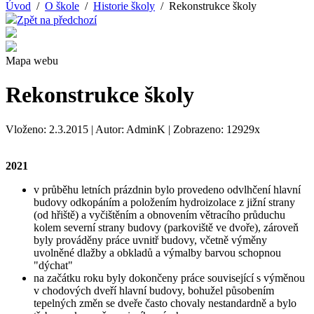
Úvod
/
O škole
/
Historie školy
/ Rekonstrukce školy
Zpět na předchozí
Mapa webu
Rekonstrukce školy
Vloženo: 2.3.2015 | Autor: AdminK | Zobrazeno: 12929x
2021
v průběhu letních prázdnin bylo provedeno odvlhčení hlavní
budovy odkopáním a položením hydroizolace z jižní strany
(od hřiště) a vyčištěním a obnovením větracího průduchu
kolem severní strany budovy (parkoviště ve dvoře), zároveň
byly prováděny práce uvnitř budovy, včetně výměny
uvolněné dlažby a obkladů a výmalby barvou schopnou
"dýchat"
na začátku roku byly dokončeny práce související s výměnou
v chodových dveří hlavní budovy, bohužel působením
tepelných změn se dveře často chovaly nestandardně a bylo