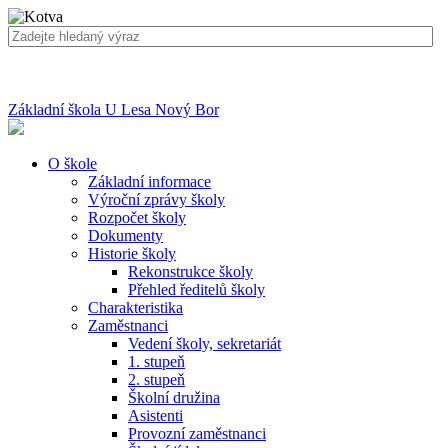
Základní škola U Lesa Nový Bor
O škole
Základní informace
Výroční zprávy školy
Rozpočet školy
Dokumenty
Historie školy
Rekonstrukce školy
Přehled ředitelů školy
Charakteristika
Zaměstnanci
Vedení školy, sekretariát
1. stupeň
2. stupeň
Školní družina
Asistenti
Provozní zaměstnanci