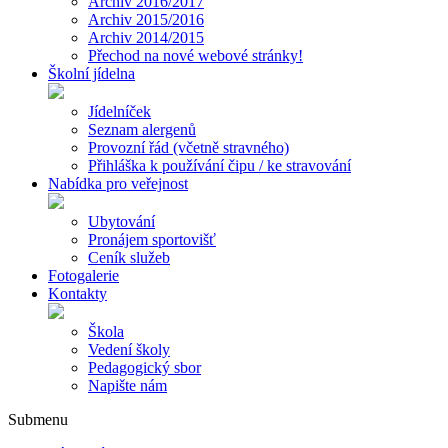
Archiv 2016/2017
Archiv 2015/2016
Archiv 2014/2015
Přechod na nové webové stránky!
Školní jídelna
Jídelníček
Seznam alergenů
Provozní řád (včetně stravného)
Přihláška k používání čipu / ke stravování
Nabídka pro veřejnost
Ubytování
Pronájem sportovišť
Ceník služeb
Fotogalerie
Kontakty
Škola
Vedení školy
Pedagogický sbor
Napište nám
Submenu