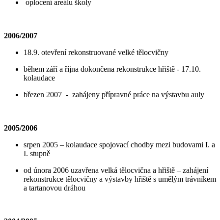
oplocení areálu školy
2006/2007
18.9. otevření rekonstruované velké tělocvičny
během září a října dokončena rekonstrukce hřiště - 17.10.
kolaudace
březen 2007 - zahájeny přípravné práce na výstavbu auly
2005/2006
srpen 2005 – kolaudace spojovací chodby mezi budovami I. a
I. stupně
od února 2006 uzavřena velká tělocvična a hřiště – zahájení
rekonstrukce tělocvičny a výstavby hřiště s umělým trávníkem
a tartanovou dráhou