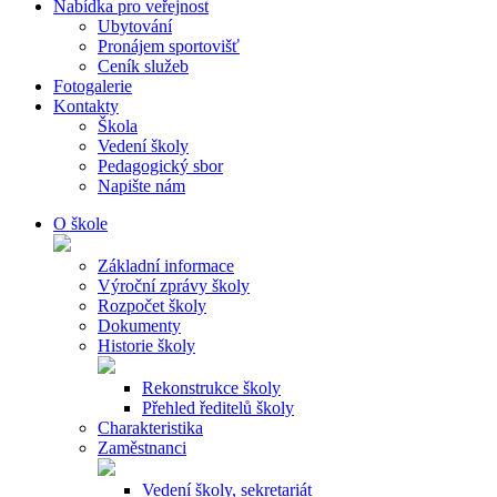
Nabídka pro veřejnost
Ubytování
Pronájem sportovišť
Ceník služeb
Fotogalerie
Kontakty
Škola
Vedení školy
Pedagogický sbor
Napište nám
O škole
Základní informace
Výroční zprávy školy
Rozpočet školy
Dokumenty
Historie školy
Rekonstrukce školy
Přehled ředitelů školy
Charakteristika
Zaměstnanci
Vedení školy, sekretariát