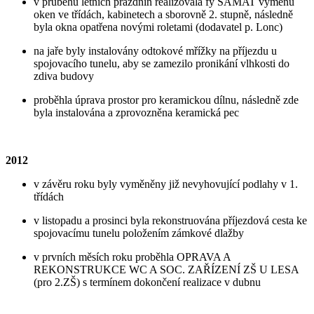
v průběhu letních prázdnin realizovala fy SAMAT výměnu
oken ve třídách, kabinetech a sborovně 2. stupně, následně
byla okna opatřena novými roletami (dodavatel p. Lonc)
na jaře byly instalovány odtokové mřížky na příjezdu u
spojovacího tunelu, aby se zamezilo pronikání vlhkosti do
zdiva budovy
proběhla úprava prostor pro keramickou dílnu, následně zde
byla instalována a zprovozněna keramická pec
2012
v závěru roku byly vyměněny již nevyhovující podlahy v 1.
třídách
v listopadu a prosinci byla rekonstruována příjezdová cesta ke
spojovacímu tunelu položením zámkové dlažby
v prvních měsích roku proběhla OPRAVA A
REKONSTRUKCE WC A SOC. ZAŘÍZENÍ ZŠ U LESA
(pro 2.ZŠ) s termínem dokončení realizace v dubnu