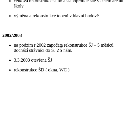
celková rekonstrukce silno a slaboproudé sítě v celém areálu
školy
výměna a rekonstrukce topení v hlavní budově
2002/2003
na podzim r 2002 započata rekonstrukce ŠJ – 5 měsíců
dochází strávníci do ŠJ ZŠ nám.
3.3.2003 otevřena ŠJ
rekonstrukce ŠD ( okna, WC )