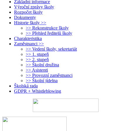
Základní informace
Výroční zprávy školy
Rozpočet školy
Dokumenty
Historie školy >>
>> Rekonstrukce školy
>> Přehled ředitelů školy
Charakteristika
Zaměstnanci >>
>> Vedení školy, sekretariát
>> 1. stupeň
>> 2. stupeň
>> Školní družina
>> Asistenti
>> Provozní zaměstnanci
>> Školní jídelna
Školská rada
GDPR + Whistleblowing