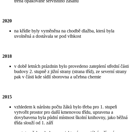
třeba opakovaně servisního zásahu
2020
na křídle byly vyměněna na chodbě dlažba, která byla
uvolněná a dostávala se pod vlhkost
2018
v době letních prázdnin bylo provedeno zateplení střední části
budovy 2. stupně z jižní strany (strana tříd), ze severní strany
pak v části kde sídlí sborovna a učebna chemie
2015
vzhledem k nárůstu počtu žáků bylo třeba pro 1. stupeň
vytvořit prostor pro další kmenovou třídu, upravena a
dovybavena byla půdní místnost školní knihovny, jako běžná
třída slouží od 1. září