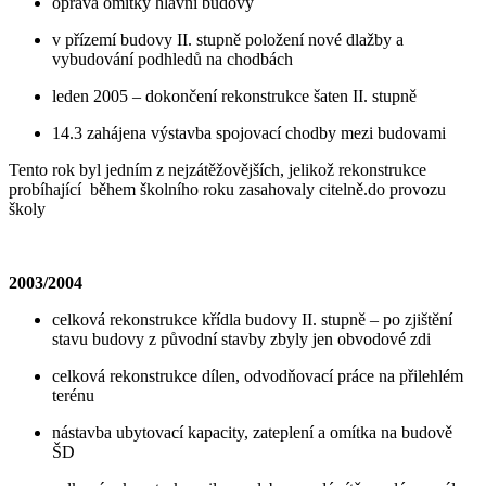
oprava omítky hlavní budovy
v přízemí budovy II. stupně položení nové dlažby a
vybudování podhledů na chodbách
leden 2005 – dokončení rekonstrukce šaten II. stupně
14.3 zahájena výstavba spojovací chodby mezi budovami
Tento rok byl jedním z nejzátěžovějších, jelikož rekonstrukce
probíhající během školního roku zasahovaly citelně.do provozu
školy
2003/2004
celková rekonstrukce křídla budovy II. stupně – po zjištění
stavu budovy z původní stavby zbyly jen obvodové zdi
celková rekonstrukce dílen, odvodňovací práce na přilehlém
terénu
nástavba ubytovací kapacity, zateplení a omítka na budově
ŠD