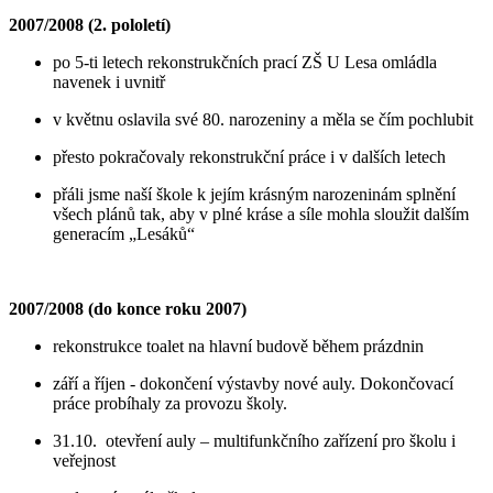
2007/2008 (2. pololetí)
po 5-ti letech rekonstrukčních prací ZŠ U Lesa omládla
navenek i uvnitř
v květnu oslavila své 80. narozeniny a měla se čím pochlubit
přesto pokračovaly rekonstrukční práce i v dalších letech
přáli jsme naší škole k jejím krásným narozeninám splnění
všech plánů tak, aby v plné kráse a síle mohla sloužit dalším
generacím „Lesáků“
2007/2008 (do konce roku 2007)
rekonstrukce toalet na hlavní budově během prázdnin
září a říjen - dokončení výstavby nové auly. Dokončovací
práce probíhaly za provozu školy.
31.10. otevření auly – multifunkčního zařízení pro školu i
veřejnost