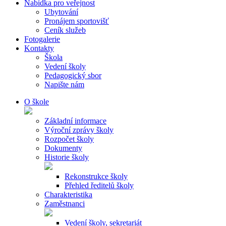
Nabídka pro veřejnost
Ubytování
Pronájem sportovišť
Ceník služeb
Fotogalerie
Kontakty
Škola
Vedení školy
Pedagogický sbor
Napište nám
O škole
Základní informace
Výroční zprávy školy
Rozpočet školy
Dokumenty
Historie školy
Rekonstrukce školy
Přehled ředitelů školy
Charakteristika
Zaměstnanci
Vedení školy, sekretariát