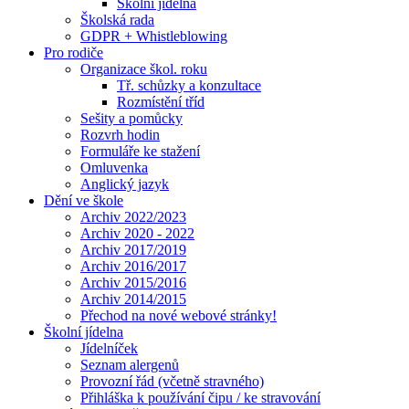
Školní jídelna
Školská rada
GDPR + Whistleblowing
Pro rodiče
Organizace škol. roku
Tř. schůzky a konzultace
Rozmístění tříd
Sešity a pomůcky
Rozvrh hodin
Formuláře ke stažení
Omluvenka
Anglický jazyk
Dění ve škole
Archiv 2022/2023
Archiv 2020 - 2022
Archiv 2017/2019
Archiv 2016/2017
Archiv 2015/2016
Archiv 2014/2015
Přechod na nové webové stránky!
Školní jídelna
Jídelníček
Seznam alergenů
Provozní řád (včetně stravného)
Přihláška k používání čipu / ke stravování