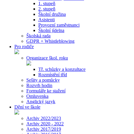
1. stupeň
2. stupeň
Školní družina
Asistenti
Provozní zaměstnanci
Školní jídelna
Školská rada
GDPR + Whistleblowing
Pro rodiče
Organizace škol. roku
Tř. schůzky a konzultace
Rozmístění tříd
Sešity a pomůcky
Rozvrh hodin
Formuláře ke stažení
Omluvenka
Anglický jazyk
Dění ve škole
Archiv 2022/2023
Archiv 2020 - 2022
Archiv 2017/2019