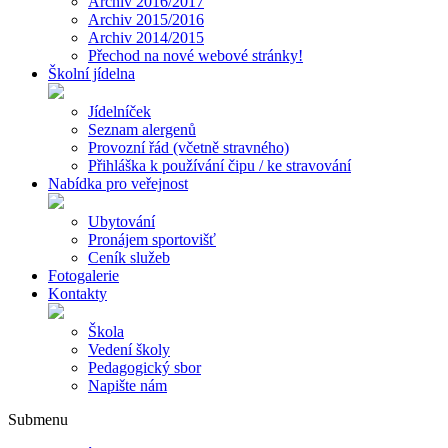
Archiv 2016/2017
Archiv 2015/2016
Archiv 2014/2015
Přechod na nové webové stránky!
Školní jídelna
Jídelníček
Seznam alergenů
Provozní řád (včetně stravného)
Přihláška k používání čipu / ke stravování
Nabídka pro veřejnost
Ubytování
Pronájem sportovišť
Ceník služeb
Fotogalerie
Kontakty
Škola
Vedení školy
Pedagogický sbor
Napište nám
Submenu