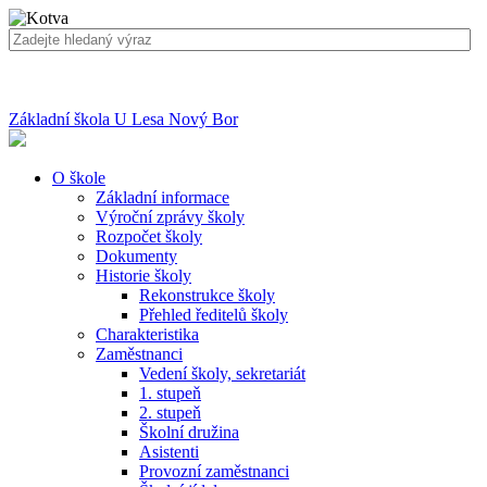
Základní škola U Lesa Nový Bor
O škole
Základní informace
Výroční zprávy školy
Rozpočet školy
Dokumenty
Historie školy
Rekonstrukce školy
Přehled ředitelů školy
Charakteristika
Zaměstnanci
Vedení školy, sekretariát
1. stupeň
2. stupeň
Školní družina
Asistenti
Provozní zaměstnanci