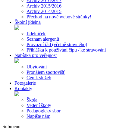
Archiv 2016/2017
Archiv 2015/2016
Archiv 2014/2015
Přechod na nové webové stránky!
Školní jídelna
Jídelníček
Seznam alergenů
Provozní řád (včetně stravného)
Přihláška k používání čipu / ke stravování
Nabídka pro veřejnost
Ubytování
Pronájem sportovišť
Ceník služeb
Fotogalerie
Kontakty
Škola
Vedení školy
Pedagogický sbor
Napište nám
Submenu