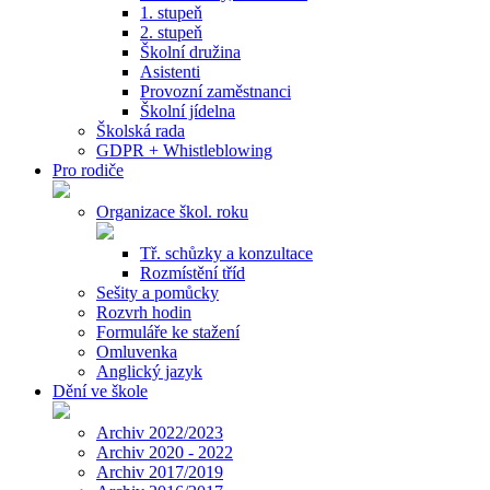
1. stupeň
2. stupeň
Školní družina
Asistenti
Provozní zaměstnanci
Školní jídelna
Školská rada
GDPR + Whistleblowing
Pro rodiče
Organizace škol. roku
Tř. schůzky a konzultace
Rozmístění tříd
Sešity a pomůcky
Rozvrh hodin
Formuláře ke stažení
Omluvenka
Anglický jazyk
Dění ve škole
Archiv 2022/2023
Archiv 2020 - 2022
Archiv 2017/2019