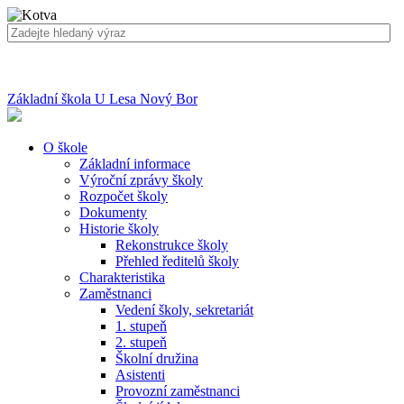
Základní škola U Lesa Nový Bor
O škole
Základní informace
Výroční zprávy školy
Rozpočet školy
Dokumenty
Historie školy
Rekonstrukce školy
Přehled ředitelů školy
Charakteristika
Zaměstnanci
Vedení školy, sekretariát
1. stupeň
2. stupeň
Školní družina
Asistenti
Provozní zaměstnanci