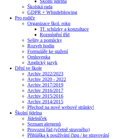
Školní jídelna
Školská rada
GDPR + Whistleblowing
Pro rodiče
Organizace škol. roku
Tř. schůzky a konzultace
Rozmístění tříd
Sešity a pomůcky
Rozvrh hodin
Formuláře ke stažení
Omluvenka
Anglický jazyk
Dění ve škole
Archiv 2022/2023
Archiv 2020 - 2022
Archiv 2017/2019
Archiv 2016/2017
Archiv 2015/2016
Archiv 2014/2015
Přechod na nové webové stránky!
Školní jídelna
Jídelníček
Seznam alergenů
Provozní řád (včetně stravného)
Přihláška k používání čipu / ke stravování