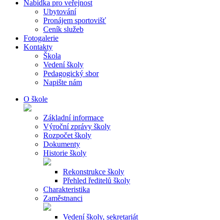
Nabídka pro veřejnost
Ubytování
Pronájem sportovišť
Ceník služeb
Fotogalerie
Kontakty
Škola
Vedení školy
Pedagogický sbor
Napište nám
O škole
Základní informace
Výroční zprávy školy
Rozpočet školy
Dokumenty
Historie školy
Rekonstrukce školy
Přehled ředitelů školy
Charakteristika
Zaměstnanci
Vedení školy, sekretariát