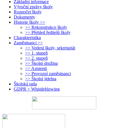
Základní informace
Výroční zprávy školy
Rozpočet školy
Dokumenty
Historie školy >>
>> Rekonstrukce školy
>> Přehled ředitelů školy
Charakteristika
Zaměstnanci >>
>> Vedení školy, sekretariát
>> 1. stupeň
>> 2. stupeň
>> Školní družina
>> Asistenti
>> Provozní zaměstnanci
>> Školní jídelna
Školská rada
GDPR + Whistleblowing