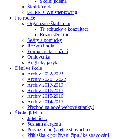
Školní jídelna
Školská rada
GDPR + Whistleblowing
Pro rodiče
Organizace škol. roku
Tř. schůzky a konzultace
Rozmístění tříd
Sešity a pomůcky
Rozvrh hodin
Formuláře ke stažení
Omluvenka
Anglický jazyk
Dění ve škole
Archiv 2022/2023
Archiv 2020 - 2022
Archiv 2017/2019
Archiv 2016/2017
Archiv 2015/2016
Archiv 2014/2015
Přechod na nové webové stránky!
Školní jídelna
Jídelníček
Seznam alergenů
Provozní řád (včetně stravného)
Přihláška k používání čipu / ke stravování