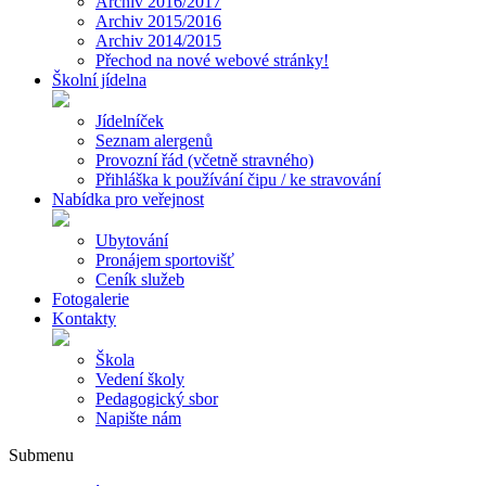
Archiv 2016/2017
Archiv 2015/2016
Archiv 2014/2015
Přechod na nové webové stránky!
Školní jídelna
Jídelníček
Seznam alergenů
Provozní řád (včetně stravného)
Přihláška k používání čipu / ke stravování
Nabídka pro veřejnost
Ubytování
Pronájem sportovišť
Ceník služeb
Fotogalerie
Kontakty
Škola
Vedení školy
Pedagogický sbor
Napište nám
Submenu