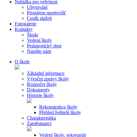
Nabídka pro veřejnost
Ubytování
Pronájem sportovišť
Ceník služeb
Fotogalerie
Kontakty
Škola
Vedení školy
Pedagogický sbor
Napište nám
O škole
Základní informace
Výroční zprávy školy
Rozpočet školy
Dokumenty
Historie školy
Rekonstrukce školy
Přehled ředitelů školy
Charakteristika
Zaměstnanci
Vedení školy, sekretariát