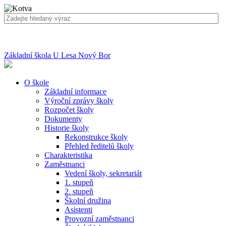
Základní škola U Lesa Nový Bor
O škole
Základní informace
Výroční zprávy školy
Rozpočet školy
Dokumenty
Historie školy
Rekonstrukce školy
Přehled ředitelů školy
Charakteristika
Zaměstnanci
Vedení školy, sekretariát
1. stupeň
2. stupeň
Školní družina
Asistenti
Provozní zaměstnanci