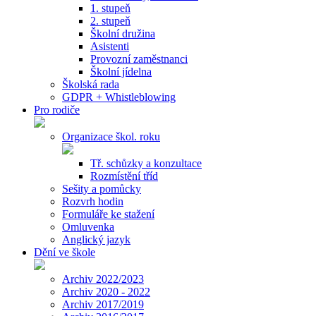
1. stupeň
2. stupeň
Školní družina
Asistenti
Provozní zaměstnanci
Školní jídelna
Školská rada
GDPR + Whistleblowing
Pro rodiče
Organizace škol. roku
Tř. schůzky a konzultace
Rozmístění tříd
Sešity a pomůcky
Rozvrh hodin
Formuláře ke stažení
Omluvenka
Anglický jazyk
Dění ve škole
Archiv 2022/2023
Archiv 2020 - 2022
Archiv 2017/2019