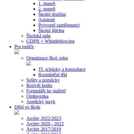
1. stupeň
2. stupeň
Školní družina
Asistenti
Provozní zaměstnanci
Školní jídelna
Školská rada
GDPR + Whistleblowing
Pro rodiče
Organizace škol. roku
Tř. schůzky a konzultace
Rozmístění tříd
Sešity a pomůcky
Rozvrh hodin
Formuláře ke stažení
Omluvenka
Anglický jazyk
Dění ve škole
Archiv 2022/2023
Archiv 2020 - 2022
Archiv 2017/2019