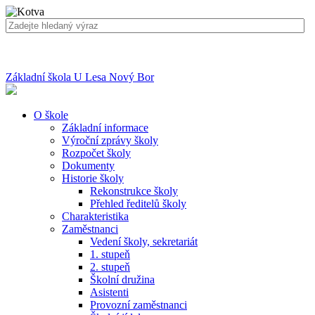
Základní škola U Lesa Nový Bor
O škole
Základní informace
Výroční zprávy školy
Rozpočet školy
Dokumenty
Historie školy
Rekonstrukce školy
Přehled ředitelů školy
Charakteristika
Zaměstnanci
Vedení školy, sekretariát
1. stupeň
2. stupeň
Školní družina
Asistenti
Provozní zaměstnanci