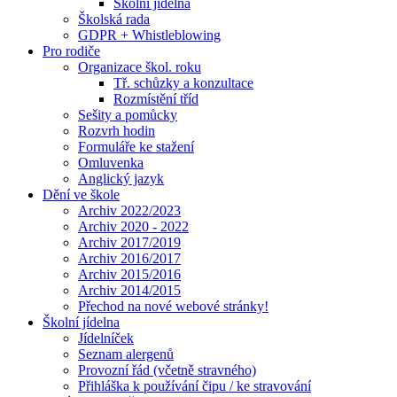
Školní jídelna
Školská rada
GDPR + Whistleblowing
Pro rodiče
Organizace škol. roku
Tř. schůzky a konzultace
Rozmístění tříd
Sešity a pomůcky
Rozvrh hodin
Formuláře ke stažení
Omluvenka
Anglický jazyk
Dění ve škole
Archiv 2022/2023
Archiv 2020 - 2022
Archiv 2017/2019
Archiv 2016/2017
Archiv 2015/2016
Archiv 2014/2015
Přechod na nové webové stránky!
Školní jídelna
Jídelníček
Seznam alergenů
Provozní řád (včetně stravného)
Přihláška k používání čipu / ke stravování