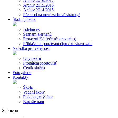
Archiv 2016/2017
Archiv 2015/2016
Archiv 2014/2015
Přechod na nové webové stránky!
Školní jídelna
Jídelníček
Seznam alergenů
Provozní řád (včetně stravného)
Přihláška k používání čipu / ke stravování
Nabídka pro veřejnost
Ubytování
Pronájem sportovišť
Ceník služeb
Fotogalerie
Kontakty
Škola
Vedení školy
Pedagogický sbor
Napište nám
Submenu