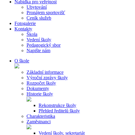
Nabídka pro veřejnost
Ubytování
Pronájem sportovišť
Ceník služeb
Fotogalerie
Kontakty
Škola
Vedení školy
Pedagogický sbor
Napište nám
O škole
Základní informace
Výroční zprávy školy
Rozpočet školy
Dokumenty
Historie školy
Rekonstrukce školy
Přehled ředitelů školy
Charakteristika
Zaměstnanci
Vedení školy, sekretariát